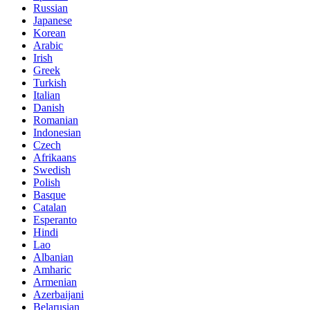
Russian
Japanese
Korean
Arabic
Irish
Greek
Turkish
Italian
Danish
Romanian
Indonesian
Czech
Afrikaans
Swedish
Polish
Basque
Catalan
Esperanto
Hindi
Lao
Albanian
Amharic
Armenian
Azerbaijani
Belarusian