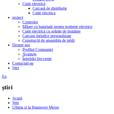
Cutie electrică
Carcasă de distribuție
Cutie electrica
proiect
Controlor
Mâner cu balamale pentru trotinete electrice
Cutie electrica cu solutie de instalare
Carcase metalice personalizate
Construcții de ansamblu de tablă
Despre noi
Profilul Companiei
Avantaje
Întrebări frecvente
Contactaţi-ne
Știri
En
știri
Acasă
Știri
Ultima zi la Hannover Messe