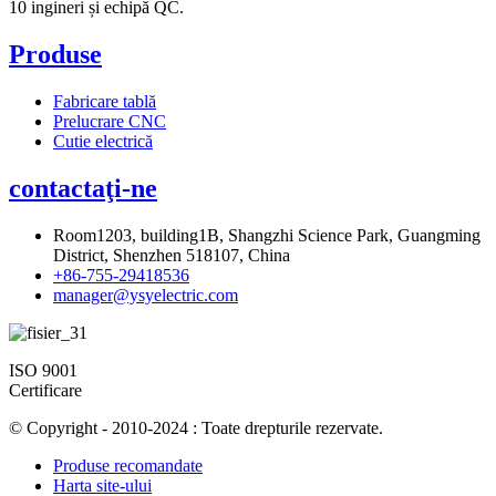
10 ingineri și echipă QC.
Produse
Fabricare tablă
Prelucrare CNC
Cutie electrică
contactaţi-ne
Room1203, building1B, Shangzhi Science Park, Guangming
District, Shenzhen 518107, China
+86-755-29418536
manager@ysyelectric.com
ISO 9001
Certificare
© Copyright - 2010-2024 : Toate drepturile rezervate.
Produse recomandate
Harta site-ului