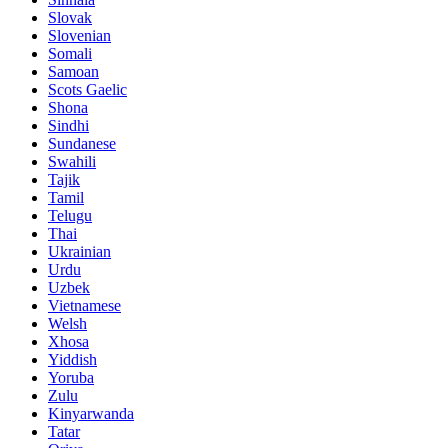
Slovak
Slovenian
Somali
Samoan
Scots Gaelic
Shona
Sindhi
Sundanese
Swahili
Tajik
Tamil
Telugu
Thai
Ukrainian
Urdu
Uzbek
Vietnamese
Welsh
Xhosa
Yiddish
Yoruba
Zulu
Kinyarwanda
Tatar