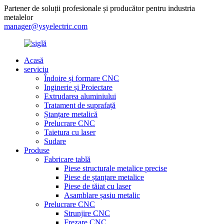
Partener de soluții profesionale și producător pentru industria
metalelor
manager@ysyelectric.com
Acasă
serviciu
Îndoire și formare CNC
Inginerie și Proiectare
Extrudarea aluminiului
Tratament de suprafață
Ștanțare metalică
Prelucrare CNC
Taietura cu laser
Sudare
Produse
Fabricare tablă
Piese structurale metalice precise
Piese de ștanțare metalice
Piese de tăiat cu laser
Asamblare șasiu metalic
Prelucrare CNC
Strunjire CNC
Frezare CNC