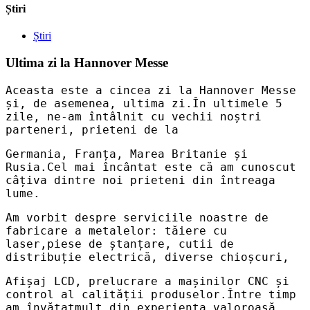
Știri
Știri
Ultima zi la Hannover Messe
Aceasta este a cincea zi la Hannover Messe
și, de asemenea, ultima zi.În ultimele 5
zile, ne-am întâlnit cu vechii noștri
parteneri, prieteni de la
Germania, Franța, Marea Britanie și
Rusia.
Cel mai încântat este că am cunoscut
câțiva dintre noi prieteni din întreaga
lume.
Am vorbit despre serviciile noastre de
fabricare a metalelor: tăiere cu
laser,
piese de ștanțare, cutii de
distribuție electrică, diverse chioșcuri,
Afișaj LCD, prelucrare a mașinilor CNC și
control al calității produselor.Între timp
am învățat
mult din experiența valoroasă