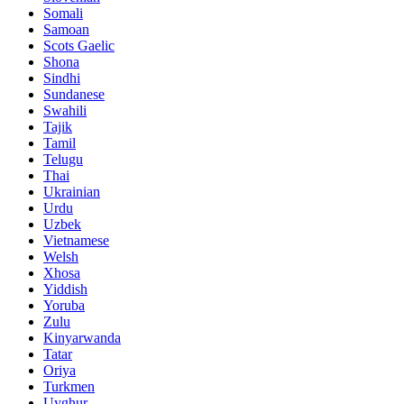
Somali
Samoan
Scots Gaelic
Shona
Sindhi
Sundanese
Swahili
Tajik
Tamil
Telugu
Thai
Ukrainian
Urdu
Uzbek
Vietnamese
Welsh
Xhosa
Yiddish
Yoruba
Zulu
Kinyarwanda
Tatar
Oriya
Turkmen
Uyghur