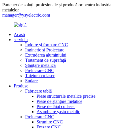
Partener de soluții profesionale și producător pentru industria
metalelor
manager@ysyelectric.com
Acasă
serviciu
Îndoire și formare CNC
Inginerie și Proiectare
Extrudarea aluminiului
Tratament de suprafață
Ștanțare metalică
Prelucrare CNC
Taietura cu laser
Sudare
Produse
Fabricare tablă
Piese structurale metalice precise
Piese de ștanțare metalice
Piese de tăiat cu laser
Asamblare șasiu metalic
Prelucrare CNC
Strunjire CNC
Frezare CNC