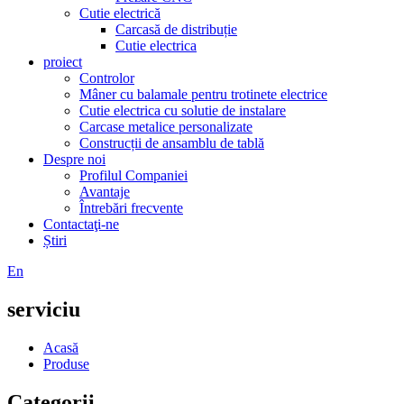
Cutie electrică
Carcasă de distribuție
Cutie electrica
proiect
Controlor
Mâner cu balamale pentru trotinete electrice
Cutie electrica cu solutie de instalare
Carcase metalice personalizate
Construcții de ansamblu de tablă
Despre noi
Profilul Companiei
Avantaje
Întrebări frecvente
Contactaţi-ne
Știri
En
serviciu
Acasă
Produse
Categorii