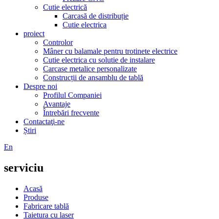
Cutie electrică
Carcasă de distribuție
Cutie electrica
proiect
Controlor
Mâner cu balamale pentru trotinete electrice
Cutie electrica cu solutie de instalare
Carcase metalice personalizate
Construcții de ansamblu de tablă
Despre noi
Profilul Companiei
Avantaje
Întrebări frecvente
Contactaţi-ne
Știri
En
serviciu
Acasă
Produse
Fabricare tablă
Taietura cu laser