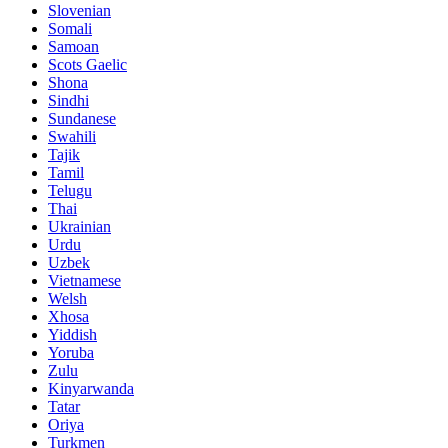
Slovenian
Somali
Samoan
Scots Gaelic
Shona
Sindhi
Sundanese
Swahili
Tajik
Tamil
Telugu
Thai
Ukrainian
Urdu
Uzbek
Vietnamese
Welsh
Xhosa
Yiddish
Yoruba
Zulu
Kinyarwanda
Tatar
Oriya
Turkmen