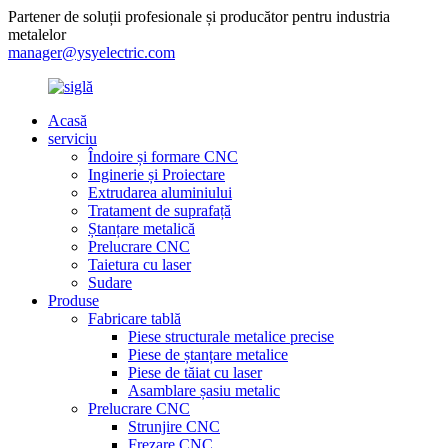
Partener de soluții profesionale și producător pentru industria
metalelor
manager@ysyelectric.com
Acasă
serviciu
Îndoire și formare CNC
Inginerie și Proiectare
Extrudarea aluminiului
Tratament de suprafață
Ștanțare metalică
Prelucrare CNC
Taietura cu laser
Sudare
Produse
Fabricare tablă
Piese structurale metalice precise
Piese de ștanțare metalice
Piese de tăiat cu laser
Asamblare șasiu metalic
Prelucrare CNC
Strunjire CNC
Frezare CNC