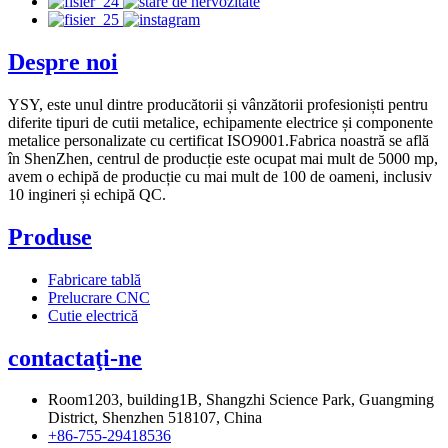
Despre noi
YSY, este unul dintre producătorii și vânzătorii profesioniști pentru
diferite tipuri de cutii metalice, echipamente electrice și componente
metalice personalizate cu certificat ISO9001.Fabrica noastră se află
în ShenZhen, centrul de producție este ocupat mai mult de 5000 mp,
avem o echipă de producție cu mai mult de 100 de oameni, inclusiv
10 ingineri și echipă QC.
Produse
Fabricare tablă
Prelucrare CNC
Cutie electrică
contactaţi-ne
Room1203, building1B, Shangzhi Science Park, Guangming
District, Shenzhen 518107, China
+86-755-29418536