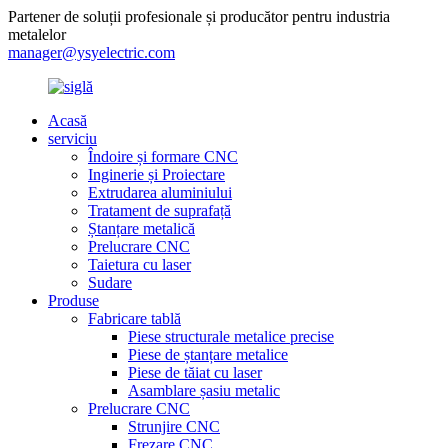
Partener de soluții profesionale și producător pentru industria
metalelor
manager@ysyelectric.com
Acasă
serviciu
Îndoire și formare CNC
Inginerie și Proiectare
Extrudarea aluminiului
Tratament de suprafață
Ștanțare metalică
Prelucrare CNC
Taietura cu laser
Sudare
Produse
Fabricare tablă
Piese structurale metalice precise
Piese de ștanțare metalice
Piese de tăiat cu laser
Asamblare șasiu metalic
Prelucrare CNC
Strunjire CNC
Frezare CNC