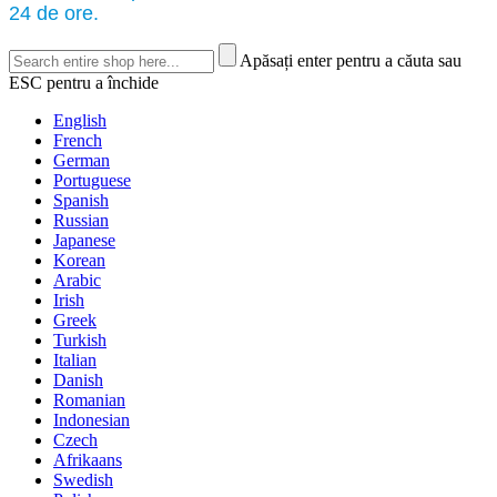
24 de ore.
Apăsați enter pentru a căuta sau
ESC pentru a închide
English
French
German
Portuguese
Spanish
Russian
Japanese
Korean
Arabic
Irish
Greek
Turkish
Italian
Danish
Romanian
Indonesian
Czech
Afrikaans
Swedish