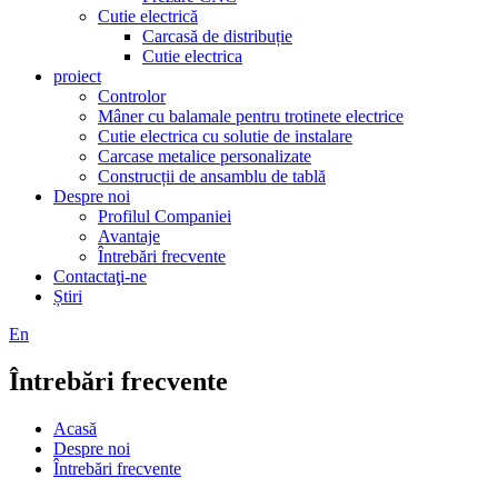
Cutie electrică
Carcasă de distribuție
Cutie electrica
proiect
Controlor
Mâner cu balamale pentru trotinete electrice
Cutie electrica cu solutie de instalare
Carcase metalice personalizate
Construcții de ansamblu de tablă
Despre noi
Profilul Companiei
Avantaje
Întrebări frecvente
Contactaţi-ne
Știri
En
Întrebări frecvente
Acasă
Despre noi
Întrebări frecvente