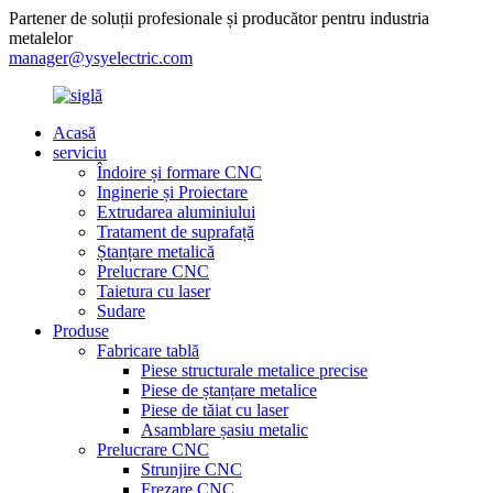
Partener de soluții profesionale și producător pentru industria
metalelor
manager@ysyelectric.com
Acasă
serviciu
Îndoire și formare CNC
Inginerie și Proiectare
Extrudarea aluminiului
Tratament de suprafață
Ștanțare metalică
Prelucrare CNC
Taietura cu laser
Sudare
Produse
Fabricare tablă
Piese structurale metalice precise
Piese de ștanțare metalice
Piese de tăiat cu laser
Asamblare șasiu metalic
Prelucrare CNC
Strunjire CNC
Frezare CNC