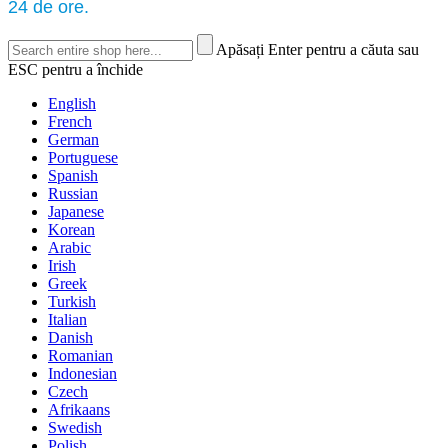
24 de ore.
Apăsați Enter pentru a căuta sau
ESC pentru a închide
English
French
German
Portuguese
Spanish
Russian
Japanese
Korean
Arabic
Irish
Greek
Turkish
Italian
Danish
Romanian
Indonesian
Czech
Afrikaans
Swedish
Polish