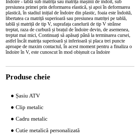
Îndoire - tablă sub matrița sau matrița mașinii de îndoit, sub
presiunea primei prin deformarea elastică, și apoi în deformarea
plastică, în stadiul inițial de îndoire din plastic, foaia este îndoită,
libertatea ca matriță superioară sau presiunea matriței pe tablă,
tablă și matriță de tip V, suprafața canelurii de tip V strânse
treptat, raza de curbură și brațul de îndoire devin, de asemenea,
treptat mai mici, Continuați să apăsați până la terminarea cursei,
astfel încât matrița superioară și inferioară și placa trei puncte
aproape de maxim contactul, în acest moment pentru a finaliza o
îndoire în V, este cunoscut în mod obișnuit ca îndoire
Produse cheie
● Șasiu ATV
● Clip metalic
● Cadru metalic
● Cutie metalică personalizată