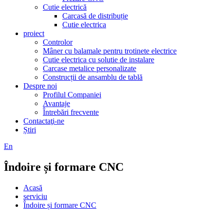
Cutie electrică
Carcasă de distribuție
Cutie electrica
proiect
Controlor
Mâner cu balamale pentru trotinete electrice
Cutie electrica cu solutie de instalare
Carcase metalice personalizate
Construcții de ansamblu de tablă
Despre noi
Profilul Companiei
Avantaje
Întrebări frecvente
Contactaţi-ne
Știri
En
Îndoire și formare CNC
Acasă
serviciu
Îndoire și formare CNC