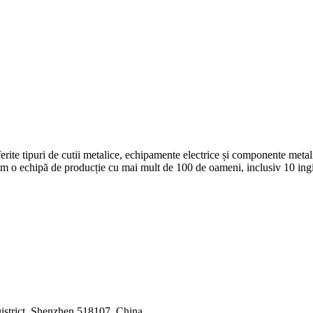
ferite tipuri de cutii metalice, echipamente electrice și componente meta
m o echipă de producție cu mai mult de 100 de oameni, inclusiv 10 ingi
strict, Shenzhen 518107, China