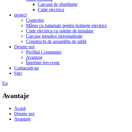
Carcasă de distribuție
Cutie electrica
proiect
Controlor
Mâner cu balamale pentru trotinete electrice
Cutie electrica cu solutie de instalare
Carcase metalice personalizate
Construcții de ansamblu de tablă
Despre noi
Profilul Companiei
Avantaje
Întrebări frecvente
Contactaţi-ne
Știri
En
Avantaje
Acasă
Despre noi
Avantaje