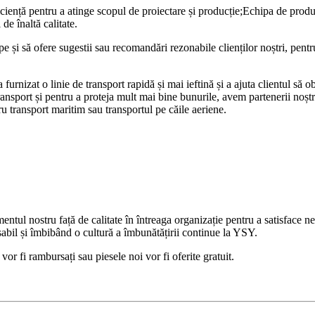
iciență pentru a atinge scopul de proiectare și producție;Echipa de prod
de înaltă calitate.
e și să ofere sugestii sau recomandări rezonabile clienților noștri, pentr
a furnizat o linie de transport rapidă și mai ieftină și a ajuta clientul să
ansport și pentru a proteja mult mai bine bunurile, avem partenerii noștri
tru transport maritim sau transportul pe căile aeriene.
ul nostru față de calitate în întreaga organizație pentru a satisface nev
sabil și îmbibând o cultură a îmbunătățirii continue la YSY.
or fi rambursați sau piesele noi vor fi oferite gratuit.