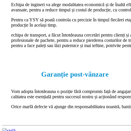
Echipa de ingineri va alege modalitatea economică și de înaltă ef
avansate, pentru a reduce timpul și costul de producție, cu control 
Pentru ca YSY să poată controla cu precizie în timpul fiecărei etap
producție în același timp.
echipa de transport, a făcut întotdeauna cercetări pentru clienți și 
profesionale de pachete, pentru a reduce pierderea costurilor de tr
pentru a face paleți sau lăzi puternice și mai ieftine, potrivite pen
Garanție post-vânzare
Vom adopta întotdeauna o poziție fără compromis față de angajament
calitatea este esențială pentru succesul nostru și acționând respon
Orice marfă defecte vă ajunge din responsabilitatea noastră, banii v