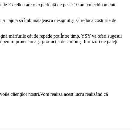
ucție Excellen are o experiență de peste 10 ani cu echipamente
u a-i ajuta să îmbunătățească designul și să reducă costurile de
 obțină mărfurile cât de repede pot;Între timp, YSY va oferi sugestii
 pentru proiectarea și producția de carton și furnizori de paleți
oile clienților noștri.Vom realiza acest lucru realizând că