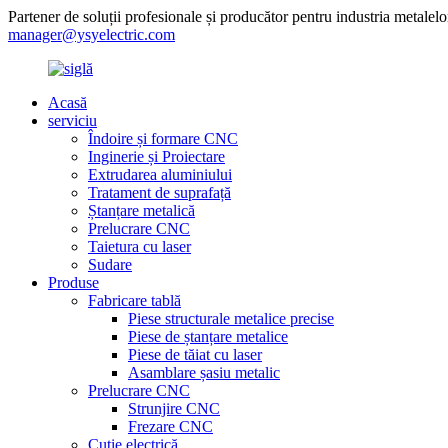
Partener de soluții profesionale și producător pentru industria metalelo
manager@ysyelectric.com
Acasă
serviciu
Îndoire și formare CNC
Inginerie și Proiectare
Extrudarea aluminiului
Tratament de suprafață
Ștanțare metalică
Prelucrare CNC
Taietura cu laser
Sudare
Produse
Fabricare tablă
Piese structurale metalice precise
Piese de ștanțare metalice
Piese de tăiat cu laser
Asamblare șasiu metalic
Prelucrare CNC
Strunjire CNC
Frezare CNC
Cutie electrică