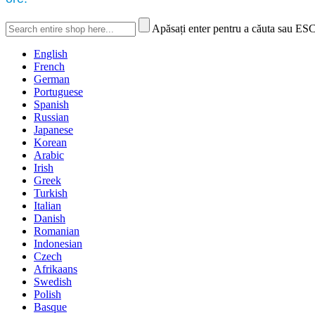
Apăsați enter pentru a căuta sau ESC
English
French
German
Portuguese
Spanish
Russian
Japanese
Korean
Arabic
Irish
Greek
Turkish
Italian
Danish
Romanian
Indonesian
Czech
Afrikaans
Swedish
Polish
Basque