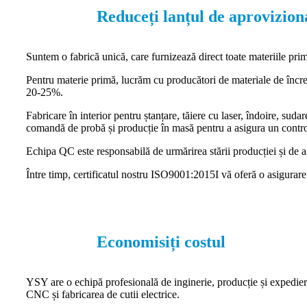
Reduceți lanțul de aprovizion
Suntem o fabrică unică, care furnizează direct toate materiile prim
Pentru materie primă, lucrăm cu producători de materiale de încre
20-25%.
Fabricare în interior pentru ștanțare, tăiere cu laser, îndoire, sud
comandă de probă și producție în masă pentru a asigura un control 
Echipa QC este responsabilă de urmărirea stării producției și de a 
Între timp, certificatul nostru ISO9001:2015I vă oferă o asigurare e
Economisiți costul
YSY are o echipă profesională de inginerie, producție și expediere 
CNC și fabricarea de cutii electrice.