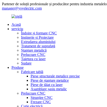
Partener de soluții profesionale și producător pentru industria metalelo
manager@ysyelectric.com
Acasă
serviciu
Îndoire și formare CNC
Inginerie și Proiectare
Extrudarea aluminiului
Tratament de suprafață
Ștanțare metalică
Prelucrare CNC
Taietura cu laser
Sudare
Produse
Fabricare tablă
Piese structurale metalice precise
Piese de ștanțare metalice
Piese de tăiat cu laser
Asamblare șasiu metalic
Prelucrare CNC
Strunjire CNC
Frezare CNC
Cutie electrică