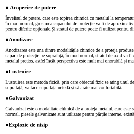
● Acoperire de putere
Învelișul de putere, care este topirea chimică cu metalul la temperatură
în mod normal, grosimea capacului de protecție va fi de aproximativ 80-1
pentru diferite opționale.Și stratul de putere poate fi utilizat pentru 
●
Anodizare
Anodizarea este una dintre modalitățile chimice de a proteja produsele
capac de protecție pe suprafață, în mod normal, stratul de oxid va fi 
metalul prețios, astfel încât perspectiva este mult mai onorabilă și ma
●
Lustruire
Lustruirea este metoda fizică, prin care obiectul fizic se ating unul d
suprafață, va face suprafața netedă și să arate mai confortabilă.
●
Galvanizat
Galvanizat este o modalitate chimică de a proteja metalul, care este s
normal, piesele galvanizate sunt utilizate pentru părțile interne, există
●
Explozie de nisip