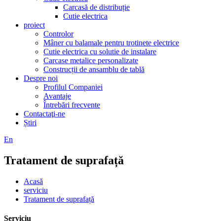
Carcasă de distribuție
Cutie electrica
proiect
Controlor
Mâner cu balamale pentru trotinete electrice
Cutie electrica cu solutie de instalare
Carcase metalice personalizate
Construcții de ansamblu de tablă
Despre noi
Profilul Companiei
Avantaje
Întrebări frecvente
Contactaţi-ne
Știri
En
Tratament de suprafață
Acasă
serviciu
Tratament de suprafață
Serviciu