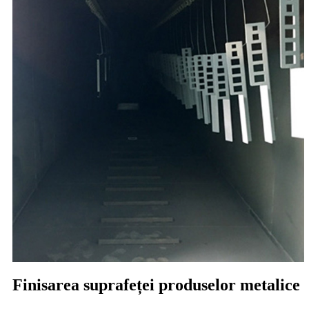
Finisarea suprafeței produselor metalice