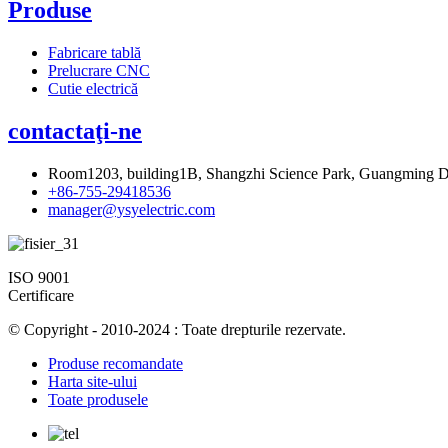
Produse
Fabricare tablă
Prelucrare CNC
Cutie electrică
contactaţi-ne
Room1203, building1B, Shangzhi Science Park, Guangming Di
+86-755-29418536
manager@ysyelectric.com
ISO 9001
Certificare
© Copyright - 2010-2024 : Toate drepturile rezervate.
Produse recomandate
Harta site-ului
Toate produsele