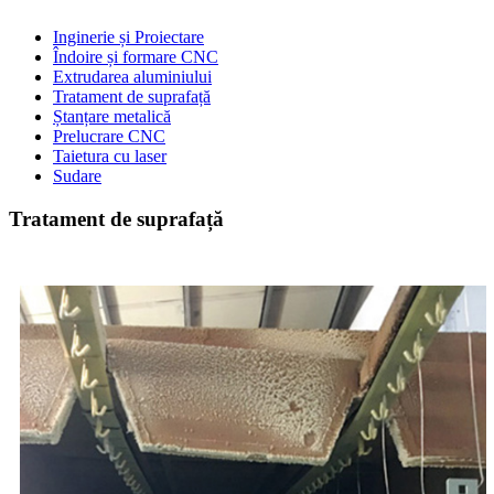
Inginerie și Proiectare
Îndoire și formare CNC
Extrudarea aluminiului
Tratament de suprafață
Ștanțare metalică
Prelucrare CNC
Taietura cu laser
Sudare
Tratament de suprafață