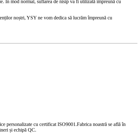
ie. În mod normal, suflarea de nisip va fi utilizată împreună cu
 clienților noștri, YSY ne vom dedica să lucrăm împreună cu
lice personalizate cu certificat ISO9001.Fabrica noastră se află în
neri și echipă QC.