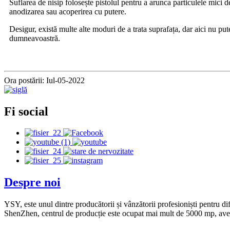
Suflarea de nisip folosește pistolul pentru a arunca particulele mici 
anodizarea sau acoperirea cu putere.
Desigur, există multe alte moduri de a trata suprafața, dar aici nu p
dumneavoastră.
Ora postării: Iul-05-2022
Fi social
Despre noi
YSY, este unul dintre producătorii și vânzătorii profesioniști pentru di
ShenZhen, centrul de producție este ocupat mai mult de 5000 mp, ave