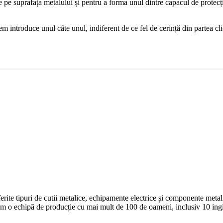
de pe suprafața metalului și pentru a forma unul dintre capacul de protecț
utem introduce unul câte unul, indiferent de ce fel de cerință din partea
ferite tipuri de cutii metalice, echipamente electrice și componente meta
m o echipă de producție cu mai mult de 100 de oameni, inclusiv 10 ingi