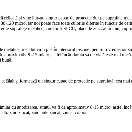
 ridicată și vine într-un singur capac de protecție dur pe suprafața metalu
20 micro, iar noi poate face toate culorile diferite în funcție de cerințel
diferite suprafețe metalice, cum ar fi SPCC, plăci de zinc, aluminiu, cupru
 metalice, metalul va fi pus în interiorul piscinei pentru o vreme, iar s
de aproximativ 8 -15 micro, astfel încât durata sa de viață este mai mică 
i bună.
e celălalt și formează un singur capac de protecție pe suprafață, cea mai m
imilar cu anodizarea, stratul va fi de aproximativ 8-15 micro, astfel înc
 alb. zinc zincat, zinc bule zincat, zincat colorat.