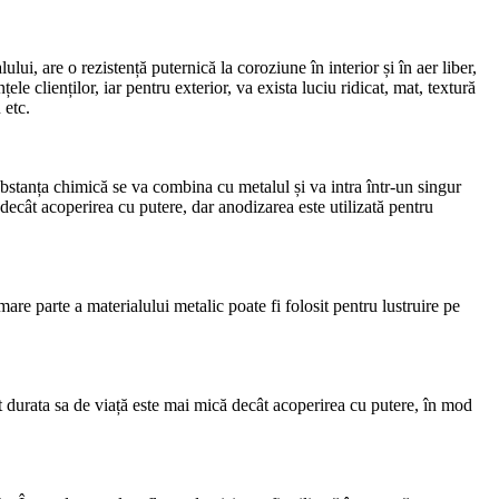
lui, are o rezistență puternică la coroziune în interior și în aer liber,
e clienților, iar pentru exterior, va exista luciu ridicat, mat, textură
 etc.
ubstanța chimică se va combina cu metalul și va intra într-un singur
decât acoperirea cu putere, dar anodizarea este utilizată pentru
are parte a materialului metalic poate fi folosit pentru lustruire pe
ât durata sa de viață este mai mică decât acoperirea cu putere, în mod