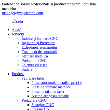
Partener de soluții profesionale și producător pentru industria
metalelor
manager@ysyelectric.com
Acasă
serviciu
Îndoire și formare CNC
Inginerie și Proiectare
Extrudarea aluminiului
Tratament de suprafață
Ștanțare metalică
Prelucrare CNC
Taietura cu laser
Sudare
Produse
Fabricare tablă
Piese structurale metalice precise
Piese de ștanțare metalice
Piese de tăiat cu laser
Asamblare șasiu metalic
Prelucrare CNC
Strunjire CNC
Frezare CNC