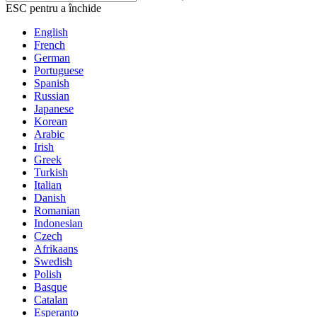
ESC pentru a închide
English
French
German
Portuguese
Spanish
Russian
Japanese
Korean
Arabic
Irish
Greek
Turkish
Italian
Danish
Romanian
Indonesian
Czech
Afrikaans
Swedish
Polish
Basque
Catalan
Esperanto