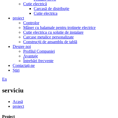
Cutie electrică
Carcasă de distribuție
Cutie electrica
proiect
Controlor
Mâner cu balamale pentru trotinete electrice
Cutie electrica cu solutie de instalare
Carcase metalice personalizate
Construcții de ansamblu de tablă
Despre noi
Profilul Companiei
Avantaje
Întrebări frecvente
Contactaţi-ne
Știri
En
serviciu
Acasă
proiect
Proiect