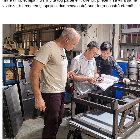
Între timp, echipa YSY invită toți partenerii, clienții, prietenii să vină să ne
viziteze, încrederea și sprijinul dumneavoastră sunt forța noastră eternă!