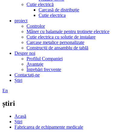
Cutie electrică
Carcasă de distribuție
Cutie electrica
proiect
Controlor
Mâner cu balamale pentru trotinete electrice
Cutie electrica cu solutie de instalare
Carcase metalice personalizate
Construcții de ansamblu de tablă
Despre noi
Profilul Companiei
Avantaje
Întrebări frecvente
Contactaţi-ne
Știri
En
știri
Acasă
Știri
Fabricarea de echipamente medicale